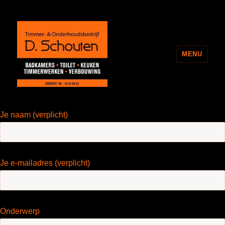
MENU
Onderhoudsbedrijf D. Schouten
Je naam (verplicht)
Je e-mailadres (verplicht)
Onderwerp