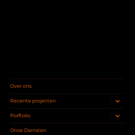
Over ons
submenu
Recente projecten
uitvouwe
submenu
Porftolio
uitvouwe
Onze Diensten