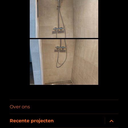
Over ons
submenu
Recente projecten
uitvouwe