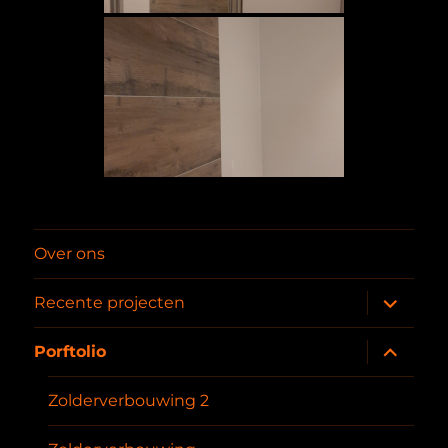
Over ons
submenu
Recente projecten
uitvouwe
submenu
Porftolio
uitvouwe
Zolderverbouwing 2